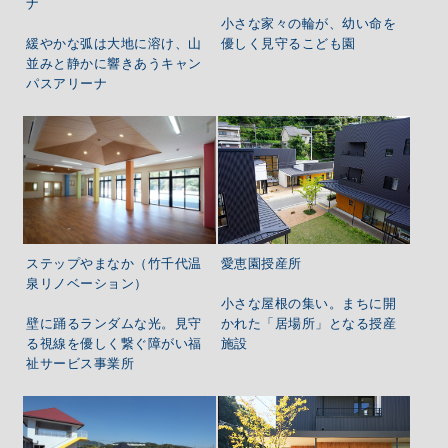
ナ
小さな家々の輪が、幼い命を
緩やかな弧は大地に溶け、山
優しく見守るこども園
並みと静かに響きあうキャン
パスアリーナ
ステップやまなか（竹千代温
愛恵園授産所
泉リノベーション）
小さな屋根の集い。まちに開
壁に踊るランダムな光。見守
かれた「居場所」となる授産
る視線を優しく繋ぐ障がい福
施設
祉サービス事業所