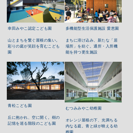
多機能型生活保護施設 愛恵園
幸田みやこ認定こども園
まちに溶け込み、新たな「居
山とまちを繋ぐ屋根の集い。
場所」を紡ぐ。通所・入所機
彩りの庭が笑顔を育むこども
能を持つ更生施設
園
青松こども園
むつみみやこ幼稚園
丘に抱かれ、空に開く。樹の
オレンジ屋根の下、光満ちる
記憶を巡る階段のこども園
内なる庭。青と緑が映える幼
稚園