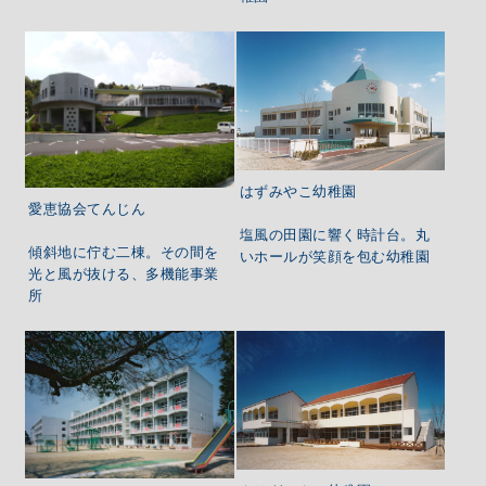
はずみやこ幼稚園
愛恵協会てんじん
塩風の田園に響く時計台。丸
傾斜地に佇む二棟。その間を
いホールが笑顔を包む幼稚園
光と風が抜ける、多機能事業
所