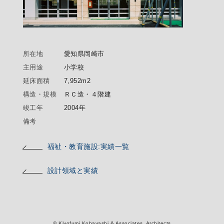
所在地
愛知県岡崎市
主用途
小学校
延床面積
7,952m2
構造・規模
ＲＣ造・４階建
竣工年
2004年
備考
福祉・教育施設:実績一覧
設計領域と実績
© Kiyofumi Kobayashi & Associates, Architects