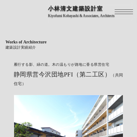
小林清文建築設計室
Kiyofumi Kobayashi & Associates, Architects
Works of Architecture
建築設計実績紹介
雁行する影、緑の道。木の温もりが路地に香る県営住宅
静岡県営今沢団地PFI（第二工区）
（共同
住宅）