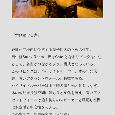
『学び続ける家』
戸建住宅地内に位置する親子四人のための住宅。
日中はStudy Room、夜はCafe となるリビングを中心
として、各室がつながるプラン構成となっている。
このリビングは、ハイサイドルーバー、木の勾配天
井、青いアクセントウォールが特徴である。
ハイサイドルーバーは上下階の風と光と音をつなぎ、
木の勾配天井は空間に温もりと変化を与え、青いアク
セントウォールは施主拘りのスピーカーと呼応し空間
に安定感と中心性を与える。
この空間で、知的探究の日々は続く...。