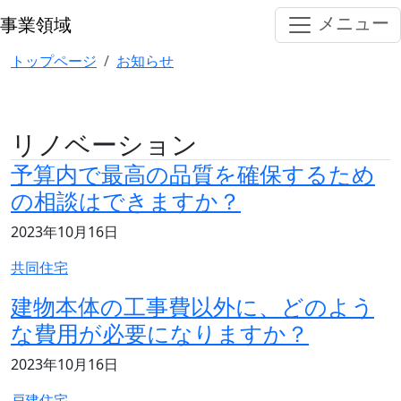
メインコンテンツへスキップ
メニュー
事業領域
リノベーション
トップページ
お知らせ
リノベーション
予算内で最高の品質を確保するため
の相談はできますか？
記事の公開日
2023年10月16日
記事のカテゴリ
共同住宅
建物本体の工事費以外に、どのよう
な費用が必要になりますか？
記事の公開日
2023年10月16日
記事のカテゴリ
戸建住宅