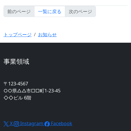
前のページ
一覧に戻る
次のページ
リノベーション
トップページ
お知らせ
事業領域
〒123-4567
○○県△△市□□町1-23-45
◇◇ビル 6階
X
Instagram
Facebook