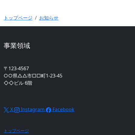
建物本体の工事費以外に、どのような費用が必要になりま
トップページ
お知らせ
事業領域
〒123-4567
○○県△△市□□町1-23-45
◇◇ビル 6階
X
Instagram
Facebook
トップページ