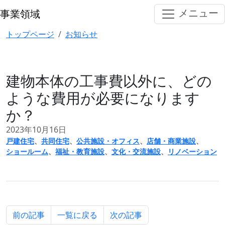
メインコンテンツへスキップ
メニュー
事業領域
建物本体の工事費以外に、どのような費用が必要になりま
トップページ
お知らせ
建物本体の工事費以外に、どの
ような費用が必要になります
か？
記事の公開日
2023年10月16日
記事のカテゴリ
戸建住宅
、
共同住宅
、
公共施設・オフィス
、
店舗・商業施設
、
ショールーム
、
福祉・教育施設
、
文化・交流施設
、
リノベーション
前の記事
一覧に戻る
次の記事