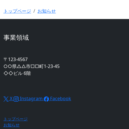
従業員の働きやすさや生産性向上に繋がるオフィス設計と
トップページ
お知らせ
事業領域
〒123-4567
○○県△△市□□町1-23-45
◇◇ビル 6階
X
Instagram
Facebook
トップページ
お知らせ